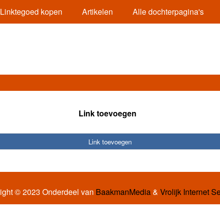
Linktegoed kopen
Artikelen
Alle dochterpagina's
Link toevoegen
Link toevoegen
ight © 2023 Onderdeel van
BaakmanMedia
&
Vrolijk Internet S